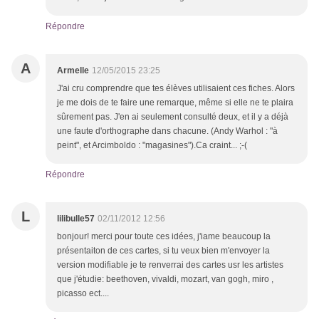
Répondre
A
Armelle
12/05/2015 23:25
J'ai cru comprendre que tes élèves utilisaient ces fiches. Alors
je me dois de te faire une remarque, même si elle ne te plaira
sûrement pas. J'en ai seulement consulté deux, et il y a déjà
une faute d'orthographe dans chacune. (Andy Warhol : "à
peint", et Arcimboldo : "magasines").Ca craint... ;-(
Répondre
L
lilibulle57
02/11/2012 12:56
bonjour! merci pour toute ces idées, j'iame beaucoup la
présentaiton de ces cartes, si tu veux bien m'envoyer la
version modifiable je te renverrai des cartes usr les artistes
que j'étudie: beethoven, vivaldi, mozart, van gogh, miro ,
picasso ect....