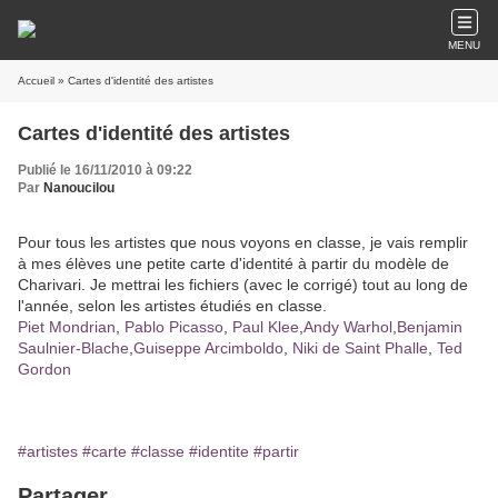
MENU
Accueil
» Cartes d'identité des artistes
Cartes d'identité des artistes
Publié le 16/11/2010 à 09:22
Par
Nanoucilou
Pour tous les artistes que nous voyons en classe, je vais remplir
à mes élèves une petite carte d'identité à partir du modèle de
Charivari. Je mettrai les fichiers (avec le corrigé) tout au long de
l'année, selon les artistes étudiés en classe.
Piet Mondrian
,
Pablo Picasso
,
Paul Klee
,
Andy Warhol
,
Benjamin
Saulnier-Blache
,
Guiseppe Arcimboldo
,
Niki de Saint Phalle
,
Ted
Gordon
#artistes
#carte
#classe
#identite
#partir
Partager