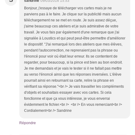
sandrine
09/03/2016 15:53
Bonjour, j'essaye de télécharger vos cartes mais je ne
parviens pas à le faire. Je clique sur la publicité mais aucun
téléchargement ne se met en route. Je suis assez déçue,
j'aime beaucoup ces ateliers et je suis admirative de votre
travail. Je vous fais par également d'une remarque que j'ai
signalée à Loustics et qui peut peut-être permettre d'améliorer
le dispositif. "J'ai remarqué lors des ateliers que mes élèves,
pendant l'autocorrection, ne reprenaient pas la phrase ou
l'énoncé pour voir où était leur erreur. Ils se contentent de
regarder, pour beaucoup, si la pince est bien au bon endroit.
Je me demandais et je vais le tester si il ne fallait pas mettre
au verso l'énoncé ainsi que les réponses inversées. L'élève
pourrait ainsi en retournant sa carte, relire la phrase en
vérifiant sa réponse."<br /> Je vais travailler les compléments
d'objets et souhaitais essayer avec vos cartes. Si cela
fonctionne et que ça vous intéresse, je vous enverrai
évidemment le fichier.<br /> <br /> En vous remerciant<br />
Cordialement<br /> Sandrine
Répondre